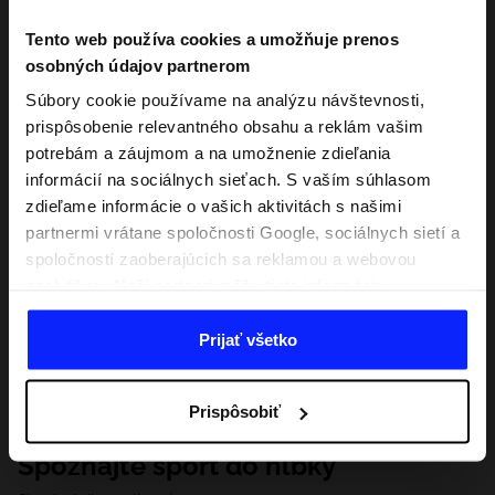
Tento web používa cookies a umožňuje prenos
osobných údajov partnerom
Súbory cookie používame na analýzu návštevnosti,
prispôsobenie relevantného obsahu a reklám vašim
potrebám a záujmom a na umožnenie zdieľania
informácií na sociálnych sieťach. S vaším súhlasom
zdieľame informácie o vašich aktivitách s našimi
partnermi vrátane spoločnosti Google, sociálnych sietí a
spoločností zaoberajúcich sa reklamou a webovou
analytikou. Naši partneri môžu tieto informácie
kombinovať s inými, ktoré poskytnete mimo tejto
webovej stránky, ako aj s údajmi, ktoré získajú v
Prijať všetko
dôsledku vášho používania ich služieb. S vaším
súhlasom môžeme tiež preniesť vaše osobné údaje
Prispôsobiť
našim partnerom, aby sme zacielili a zlepšili spôsob
zobrazovania online reklamy, vykonali analytický
Spoznajte šport do hĺbky
prieskum, upravili obsah a zlepšili riešenia ponúkané