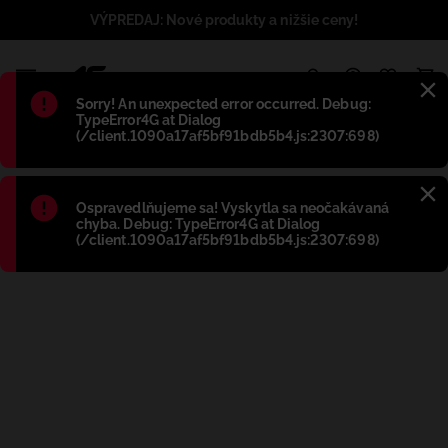
VÝPREDAJ: Nové produkty a nižšie ceny!
1
Błąd
:
Sorry! An unexpected error occurred. Debug:
TypeError4G at Dialog
(/client.1090a17af5bf91bdb5b4.js:2307:698)
Błąd
:
Ospravedlňujeme sa! Vyskytla sa neočakávaná
chyba. Debug: TypeError4G at Dialog
(/client.1090a17af5bf91bdb5b4.js:2307:698)