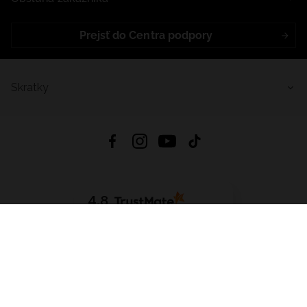
Prejsť do Centra podpory
Skratky
4.8
Na základe
5640
recenzií
zo všetkých čias
Stiahnuť Aplikáciu:
App Store
Google Play
App Gallery