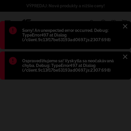
VÝPREDAJ: Nové produkty a nižšie ceny!
1
Błąd
:
Sorry! An unexpected error occurred. Debug:
TypeError497 at Dialog
(/client.9c13f17be53193ad0697.js:2307:698)
Błąd
:
Ospravedlňujeme sa! Vyskytla sa neočakávaná
chyba. Debug: TypeError497 at Dialog
(/client.9c13f17be53193ad0697.js:2307:698)