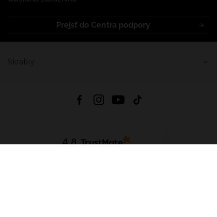
Prejsť do Centra podpory
Skratky
4.8
Na základe
5641
recenzií
zo všetkých čias
Stiahnuť Aplikáciu:
App Store
Google Play
App Gallery