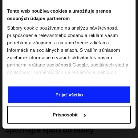
Tento web používa cookies a umožňuje prenos
osobných údajov partnerom
Súbory cookie používame na analýzu návštevnosti,
prispôsobenie relevantného obsahu a reklám vašim
potrebám a záujmom a na umožnenie zdieľania
informácií na sociálnych sieťach. S vaším súhlasom
zdieľame informácie o vašich aktivitách s našimi
partnermi vrátane spoločnosti Google, sociálnych sietí a
spoločností zaoberajúcich sa reklamou a webovou
analytikou. Naši partneri môžu tieto informácie
kombinovať s inými, ktoré poskytnete mimo tejto
webovej stránky, ako aj s údajmi, ktoré získajú v
Prijať všetko
dôsledku vášho používania ich služieb. S vaším
súhlasom môžeme tiež preniesť vaše osobné údaje
Prispôsobiť
našim partnerom, aby sme zacielili a zlepšili spôsob
zobrazovania online reklamy, vykonali analytický
Spoznajte šport do hĺbky
prieskum, upravili obsah a zlepšili riešenia ponúkané