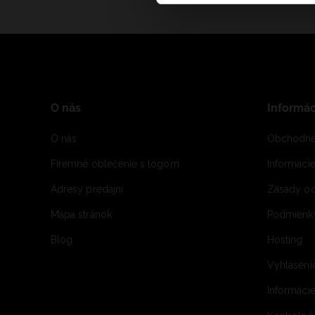
O nás
Informác
O nás
Obchodné
Firemné oblečenie s logom
Informaci
Adresy predajní
Zásady oc
Mapa stránok
Podmienky
Blog
Hosting
Vyhláseni
Informácie