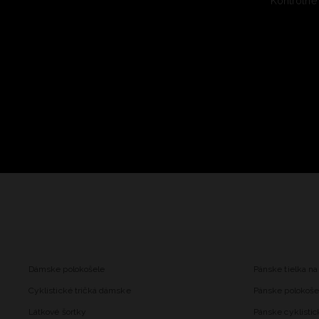
Kontrolné
Dámske polokošele
Pánske tielka na
Cyklistické tričká dámske
Pánske polokoše
Látkové šortky
Pánske cyklistic