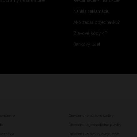
 zoznamy na stiahnutie
Reklamácie - inštrukcie
Nahlás reklamáciu
Ako zadať objednávku?
Zľavové kódy 4F
Bankový účet
 cvičenie
Dievčenské plážové šortky
le
Dievčenské jednodielne plavky
ké trička
Dievčenské plavky dvojdielne