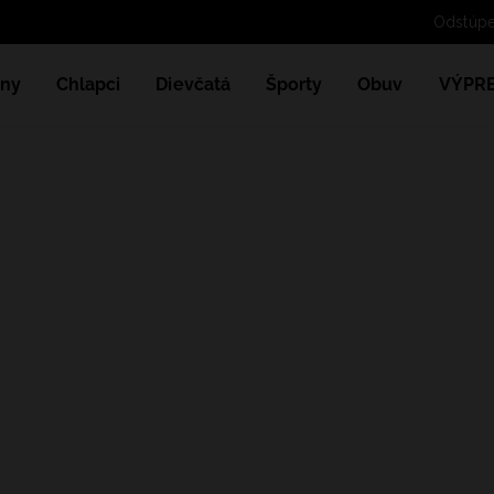
Odstúp
ny
Chlapci
Dievčatá
Športy
Obuv
VÝPR