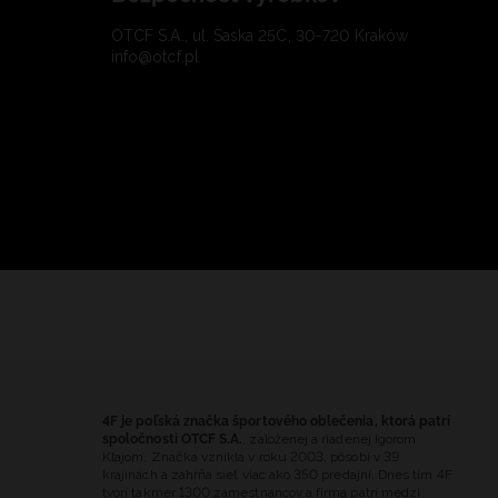
OTCF S.A., ul. Saska 25C, 30-720 Kraków
info@otcf.pl
4F je poľská značka športového oblečenia, ktorá patrí
spoločnosti OTCF S.A.
, založenej a riadenej Igorom
Klajom. Značka vznikla v roku 2003, pôsobí v 39
krajinách a zahŕňa sieť viac ako 350 predajní. Dnes tím 4F
tvorí takmer 1300 zamestnancov a firma patrí medzi