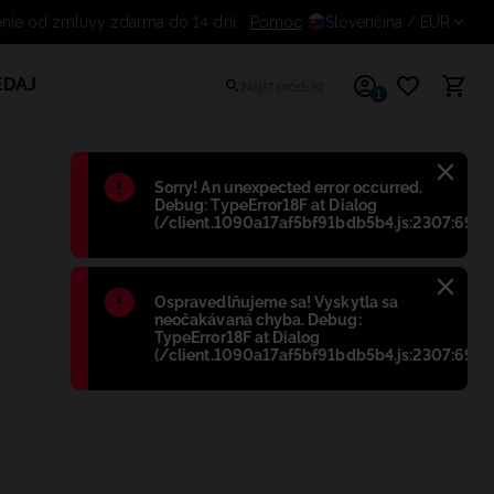
enie od zmluvy zdarma do 14 dní
Pomoc
Slovenčina
/ EUR
EDAJ
1
Błąd
:
Sorry! An unexpected error occurred.
Debug: TypeError18F at Dialog
(/client.1090a17af5bf91bdb5b4.js:2307:698)
Błąd
:
Ospravedlňujeme sa! Vyskytla sa
neočakávaná chyba. Debug:
TypeError18F at Dialog
(/client.1090a17af5bf91bdb5b4.js:2307:698)