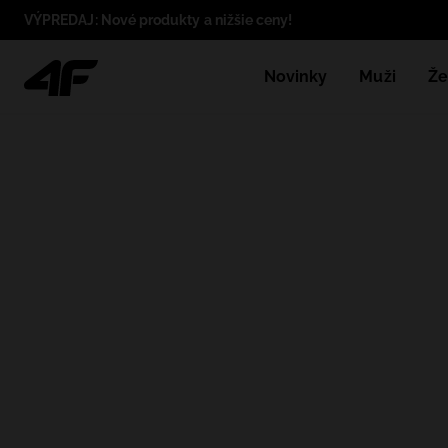
VÝPREDAJ: Nové produkty a nižšie ceny!
Novinky
Muži
Že