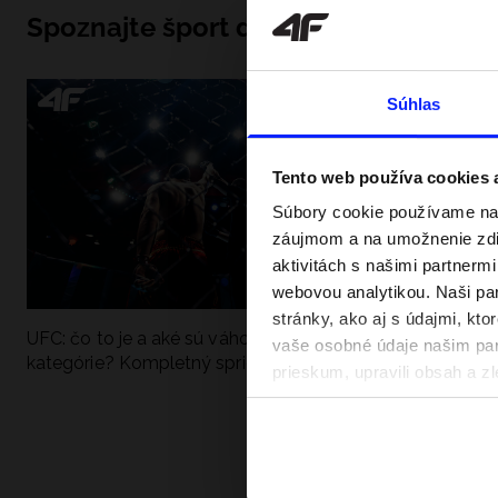
Spoznajte šport do hĺbky
Súhlas
Tento web používa cookies
Súbory cookie používame na 
záujmom a na umožnenie zdie
aktivitách s našimi partnerm
webovou analytikou. Naši par
stránky, ako aj s údajmi, kt
UFC: čo to je a aké sú váhové
Ako sa dobre pri
vaše osobné údaje našim part
kategórie? Kompletný sprievodca
pri vode? Poradím
prieskum, upravili obsah a zl
v našich Zásadách ochrany o