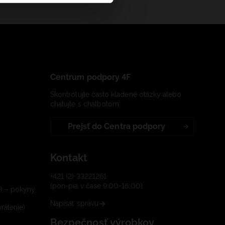
Centrum podpory 4F
Skontrolujte často kladené otázky alebo
chatujte s chatbotom:
Prejsť do Centra podpory
Kontakt
+421 (2) 33221261
(pon-pia v čase 9:00-16:00)
e) – pokyny
Napísať správu
rátenie)
Bezpečnosť výrobkov