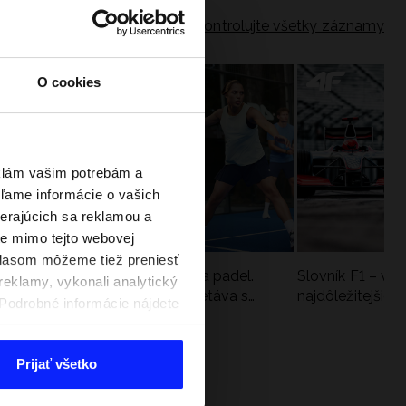
Skontrolujte všetky záznamy
O cookies
eklám vašim potrebám a
ľame informácie o vašich
berajúcich sa reklamou a
te mimo tejto webovej
úhlasom môžeme tiež preniesť
a
Nová kolekcia 4F na tenis a padel.
Slovník F1 – vy
reklamy, vykonali analytický
Športová funkčnosť sa stretáva s
najdôležitejšie 
. Podrobné informácie nájdete
moderným štýlom
Prijať všetko