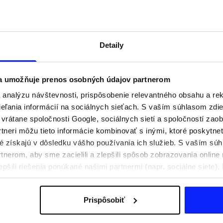
Detaily
 a umožňuje prenos osobných údajov partnerom
analýzu návštevnosti, prispôsobenie relevantného obsahu a r
ľania informácií na sociálnych sieťach. S vaším súhlasom zdie
i vrátane spoločnosti Google, sociálnych sietí a spoločností zao
tneri môžu tieto informácie kombinovať s inými, ktoré poskytne
oré získajú v dôsledku vášho používania ich služieb. S vaším s
praviť na aktívny deň
Festivalové outfity. Ako sa obliecť n
nerom, aby sme zacielili a zlepšili spôsob zobrazovania online 
e, čo si zbaliť
hudobné festivaly?
epšili riešenia ponúkané našimi partnermi (napr. sociálne siete)
sobných údajov a v časti „Podrobnosti“.
Prispôsobiť
Poštovné
Naše obchody
B2B