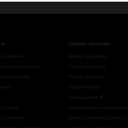
ie
Obsluha zákazníka
 podmienky
Náklady na prepravu
e o zmene Podmienok
E-shopping vyhody
hrany súkromia
Výhody registrácie
 akcií
Platobné metódy
Darčeková karta 4F
e o zhode
Odstúpenie od zmluvy (vráteni
 o sankciách
Nahlás odstúpenie od zmluvy (v