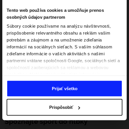
Tento web používa cookies a umožňuje prenos
osobných údajov partnerom
Súbory cookie používame na analýzu návštevnosti,
prispôsobenie relevantného obsahu a reklám vašim
potrebám a záujmom a na umožnenie zdieľania
informácií na sociálnych sieťach. S vaším súhlasom
zdieľame informácie o vašich aktivitách s našimi
partnermi vrátane spoločnosti Google, sociálnych sietí a
spoločností zaoberajúcich sa reklamou a webovou
analytikou. Naši partneri môžu tieto informácie
kombinovať s inými, ktoré poskytnete mimo tejto
webovej stránky, ako aj s údajmi, ktoré získajú v
Prijať všetko
dôsledku vášho používania ich služieb. S vaším
súhlasom môžeme tiež preniesť vaše osobné údaje
Prispôsobiť
našim partnerom, aby sme zacielili a zlepšili spôsob
zobrazovania online reklamy, vykonali analytický
Spoznajte šport do hĺbky
prieskum, upravili obsah a zlepšili riešenia ponúkané