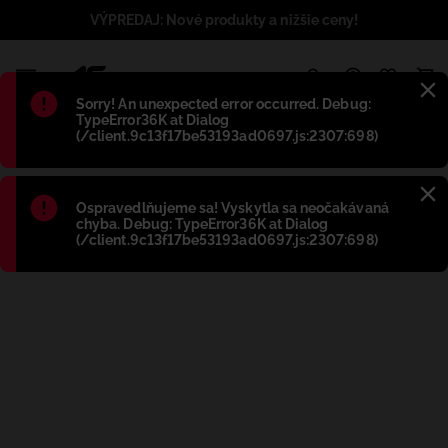
VÝPREDAJ: Nové produkty a nižšie ceny!
1
Błąd
:
Sorry! An unexpected error occurred. Debug:
TypeError36K at Dialog
(/client.9c13f17be53193ad0697.js:2307:698)
Błąd
:
Ospravedlňujeme sa! Vyskytla sa neočakávaná
chyba. Debug: TypeError36K at Dialog
(/client.9c13f17be53193ad0697.js:2307:698)