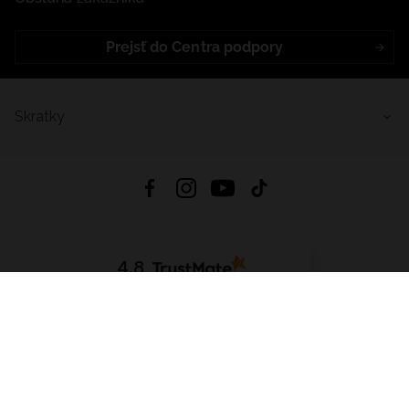
Prejsť do Centra podpory
Skratky
4.8
Na základe
5641
recenzií
zo všetkých čias
Stiahnuť Aplikáciu:
App Store
Google Play
App Gallery