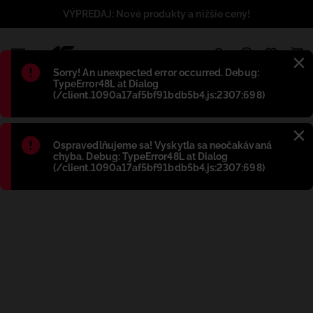
VÝPREDAJ: Nové produkty a nižšie ceny!
1
Błąd
:
Sorry! An unexpected error occurred. Debug:
TypeError48L at Dialog
(/client.1090a17af5bf91bdb5b4.js:2307:698)
Błąd
:
Ospravedlňujeme sa! Vyskytla sa neočakávaná
chyba. Debug: TypeError48L at Dialog
(/client.1090a17af5bf91bdb5b4.js:2307:698)