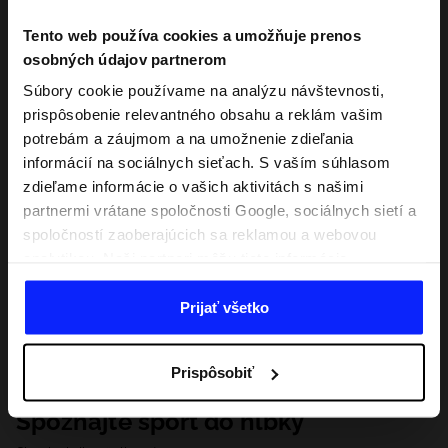
Tento web používa cookies a umožňuje prenos
osobných údajov partnerom
Súbory cookie používame na analýzu návštevnosti,
prispôsobenie relevantného obsahu a reklám vašim
potrebám a záujmom a na umožnenie zdieľania
informácií na sociálnych sieťach. S vaším súhlasom
zdieľame informácie o vašich aktivitách s našimi
partnermi vrátane spoločnosti Google, sociálnych sietí a
spoločností zaoberajúcich sa reklamou a webovou
analytikou. Naši partneri môžu tieto informácie
kombinovať s inými, ktoré poskytnete mimo tejto
webovej stránky, ako aj s údajmi, ktoré získajú v
Prijať všetko
dôsledku vášho používania ich služieb. S vaším
súhlasom môžeme tiež preniesť vaše osobné údaje
Prispôsobiť
našim partnerom, aby sme zacielili a zlepšili spôsob
zobrazovania online reklamy, vykonali analytický
Spoznajte šport do hĺbky
prieskum, upravili obsah a zlepšili riešenia ponúkané