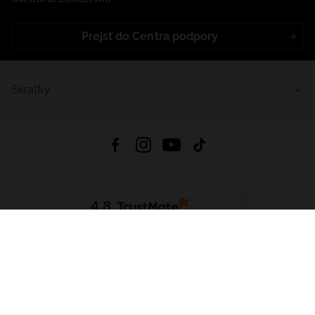
Prejsť do Centra podpory
Skratky
4.8
Na základe
5640
recenzií
zo všetkých čias
Stiahnuť Aplikáciu:
App Store
Google Play
App Gallery