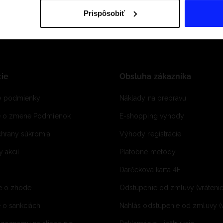
Prispôsobiť
ie
Obsluha zákazníka
 podmienky
Náklady na prepravu
e o zmene Podmienok
E-shopping vyhody
hrany súkromia
Výhody registrácie
 akcií
Platobné metódy
Darčeková karta 4F
e o zhode
Odstúpenie od zmluvy (vráteni
 o sankciách
Nahlás odstúpenie od zmluvy (v