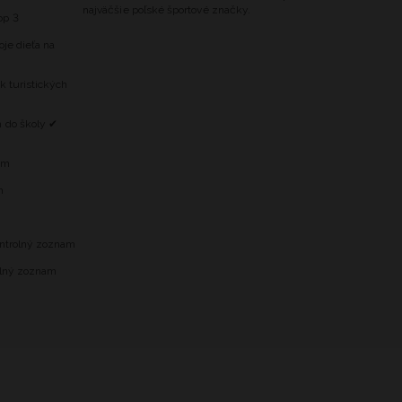
najväčšie poľské športové značky.
op 3
oje dieťa na
k turistických
h do školy ✔
am
m
ontrolný zoznam
rolný zoznam