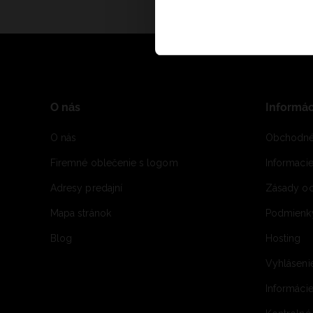
O nás
Informác
O nás
Obchodné
Firemné oblečenie s logom
Informaci
Adresy predajní
Zásady oc
Mapa stránok
Podmienky
Blog
Hosting
Vyhláseni
Informácie