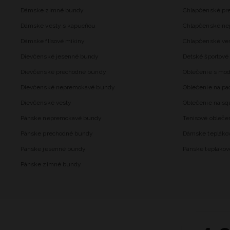
Dámske zimné bundy
Chlapčenské pr
Dámske vesty s kapucňou
Chlapčenské n
Dámske flísové mikiny
Chlapčenské ve
Dievčenské jesenné bundy
Detské športové 
Dievčenské prechodné bundy
Oblečenie s mo
Dievčenské nepremokavé bundy
Oblečenie na pa
Dievčenské vesty
Oblečenie na sq
Pánske nepremokavé bundy
Tenisové obleče
Pánske prechodné bundy
Dámske tepláko
Pánske jesenné bundy
Pánske teplákov
Pánske zimné bundy