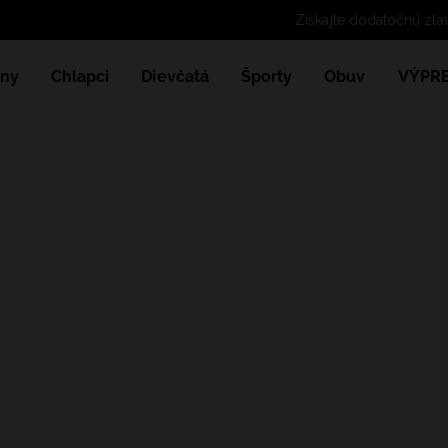
Získajte dodatočnú zľa
ny
Chlapci
Dievčatá
Športy
Obuv
VÝPR