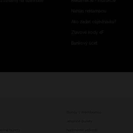
 zoznamy na stiahnutie
Reklamácie - inštrukcie
Nahlás reklamáciu
Ako zadať objednávku?
Zľavové kódy 4F
Bankový účet
Bundy s membránou
Jesenné bundy
senné bundy
Nadmerné veľkosti