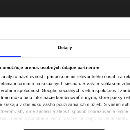
Detaily
 a umožňuje prenos osobných údajov partnerom
analýzu návštevnosti, prispôsobenie relevantného obsahu a r
ľania informácií na sociálnych sieťach. S vaším súhlasom zdie
ty. Ako sa obliecť na
Nová kolekcia 4F na tenis a padel.
i vrátane spoločnosti Google, sociálnych sietí a spoločností zao
ly?
Športová funkčnosť sa stretáva s
tneri môžu tieto informácie kombinovať s inými, ktoré poskytne
moderným štýlom
oré získajú v dôsledku vášho používania ich služieb. S vaším s
nerom, aby sme zacielili a zlepšili spôsob zobrazovania online 
epšili riešenia ponúkané našimi partnermi (napr. sociálne siete)
sobných údajov a v časti „Podrobnosti“.
Poštovné
Naše obchody
B2B