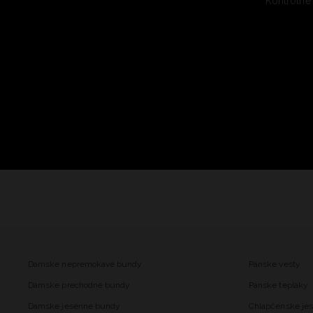
Kontrolné
Dámske nepremokavé bundy
Pánske vesty
Dámske prechodné bundy
Pánske tepláky
Damske jesenné bundy
Chlapčenské je