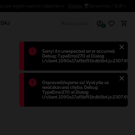
vu pre registrovaných zákazníkov
Pomoc
Slovenčina
/ EUR
EDAJ
1
Błąd
:
Sorry! An unexpected error occurred.
Debug: TypeError270 at Dialog
(/client.1090a17af5bf91bdb5b4.js:2307:698)
Błąd
:
Ospravedlňujeme sa! Vyskytla sa
neočakávaná chyba. Debug:
TypeError270 at Dialog
(/client.1090a17af5bf91bdb5b4.js:2307:698)