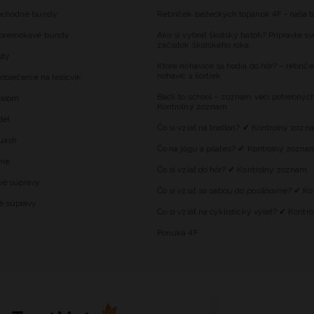
echodné bundy
Rebríček bežeckých topánok 4F - naša t
epremokavé bundy
Ako si vybrať školský batoh? Pripravte sv
začiatok školského roka
sty
Ktoré nohavice sa hodia do hôr? – rebríče
nohavíc a šortiek
oblečenie na telocvik
Back to school – zoznam vecí potrebnýc
dalom
Kontrolný zoznam
del
Čo si vziať na triatlon? ✔ Kontrolný zozn
uash
Čo na jógu a pilates? ✔ Kontrolný zozna
nie
Čo si vziať do hôr? ✔ Kontrolný zoznam
vé súpravy
Čo si vziať so sebou do posilňovne? ✔ K
é súpravy
Čo si vziať na cyklistický výlet? ✔ Kont
Ponuka 4F