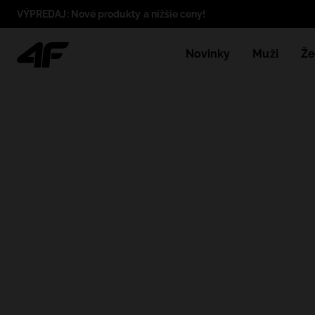
VÝPREDAJ: Nové produkty a nižšie ceny!
Novinky
Muži
Že