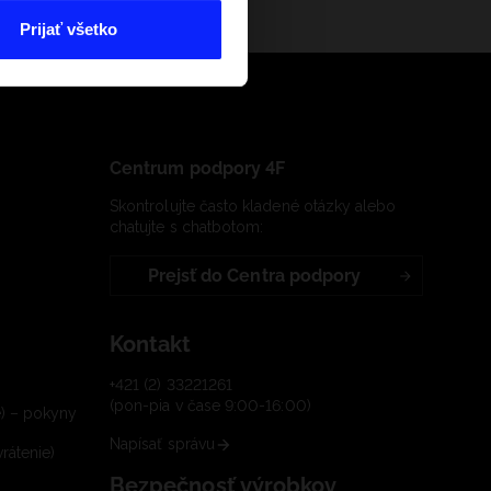
Prijať všetko
Centrum podpory 4F
Skontrolujte často kladené otázky alebo
chatujte s chatbotom:
Prejsť do Centra podpory
Kontakt
+421 (2) 33221261
(pon-pia v čase 9:00-16:00)
e) – pokyny
Napísať správu
rátenie)
Bezpečnosť výrobkov