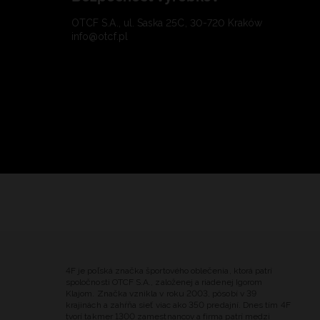
OTCF S.A., ul. Saska 25C, 30-720 Kraków
info@otcf.pl
4F je poľská značka športového oblečenia, ktorá patrí
spoločnosti OTCF S.A., založenej a riadenej Igorom
Klajom. Značka vznikla v roku 2003, pôsobí v 39
krajinách a zahŕňa sieť viac ako 350 predajní. Dnes tím 4F
tvorí takmer 1300 zamestnancov a firma patrí medzi