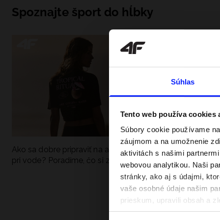
Spoznajte šport do hĺbky
Súhlas
Tento web používa cookies
Súbory cookie používame na 
záujmom a na umožnenie zdie
Ako sa dobre pripraviť na aktívny deň
Festivalové outfi
aktivitách s našimi partnerm
pri vode? Poradíme, čo si zbaliť
hudobné festiva
webovou analytikou. Naši par
stránky, ako aj s údajmi, kt
vaše osobné údaje našim part
prieskum, upravili obsah a zl
v našich Zásadách ochrany o