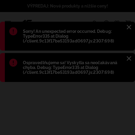
VÝPREDAJ: Nové produkty a nižšie ceny!
1
Błąd
:
Sorry! An unexpected error occurred. Debug:
TypeError335 at Dialog
(/client.9c13f17be53193ad0697.js:2307:698)
Błąd
:
Ospravedlňujeme sa! Vyskytla sa neočakávaná
chyba. Debug: TypeError335 at Dialog
(/client.9c13f17be53193ad0697.js:2307:698)