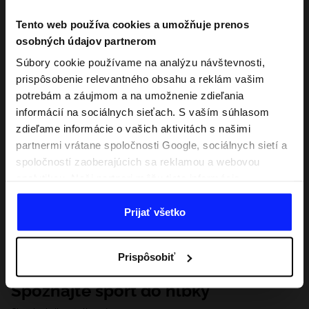
Tento web používa cookies a umožňuje prenos
osobných údajov partnerom
Súbory cookie používame na analýzu návštevnosti,
prispôsobenie relevantného obsahu a reklám vašim
potrebám a záujmom a na umožnenie zdieľania
informácií na sociálnych sieťach. S vaším súhlasom
zdieľame informácie o vašich aktivitách s našimi
partnermi vrátane spoločnosti Google, sociálnych sietí a
spoločností zaoberajúcich sa reklamou a webovou
analytikou. Naši partneri môžu tieto informácie
kombinovať s inými, ktoré poskytnete mimo tejto
webovej stránky, ako aj s údajmi, ktoré získajú v
Prijať všetko
dôsledku vášho používania ich služieb. S vaším
súhlasom môžeme tiež preniesť vaše osobné údaje
Prispôsobiť
našim partnerom, aby sme zacielili a zlepšili spôsob
zobrazovania online reklamy, vykonali analytický
Spoznajte šport do hĺbky
prieskum, upravili obsah a zlepšili riešenia ponúkané