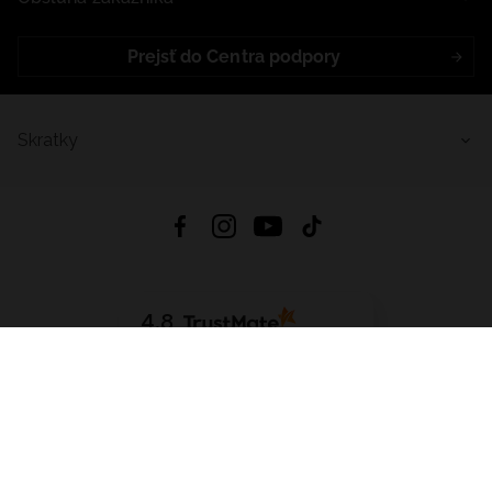
Prejsť do Centra podpory
Skratky
4.8
Na základe
5641
recenzií
zo všetkých čias
Stiahnuť Aplikáciu:
App Store
Google Play
App Gallery