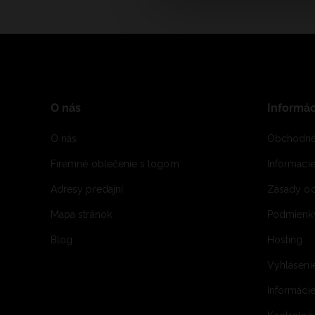
O nás
Informác
O nás
Obchodné
Firemné oblečenie s logom
Informaci
Adresy predajní
Zásady oc
Mapa stránok
Podmienky
Blog
Hosting
Vyhláseni
Informácie