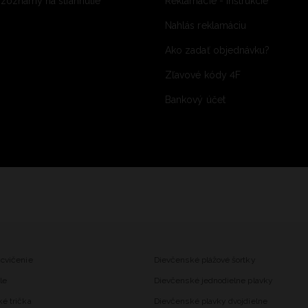
 zoznamy na stiahnutie
Reklamácie - inštrukcie
Nahlás reklamáciu
Ako zadať objednávku?
Zľavové kódy 4F
Bankový účet
 cvičenie
Dievčenské plážové šortky
le
Dievčenské jednodielne plavky
ké trička
Dievčenské plavky dvojdielne