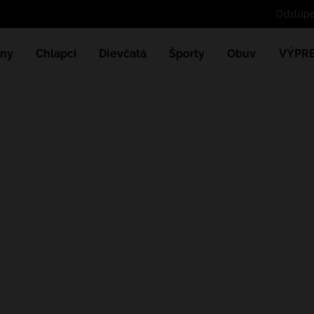
Odstúp
ny
Chlapci
Dievčatá
Športy
Obuv
VÝPR