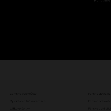
Kontrolné
Dámske polokošele
Pánske tielka na
Cyklistické tričká dámske
Pánske polokoše
Látkové šortky
Pánske cyklistic