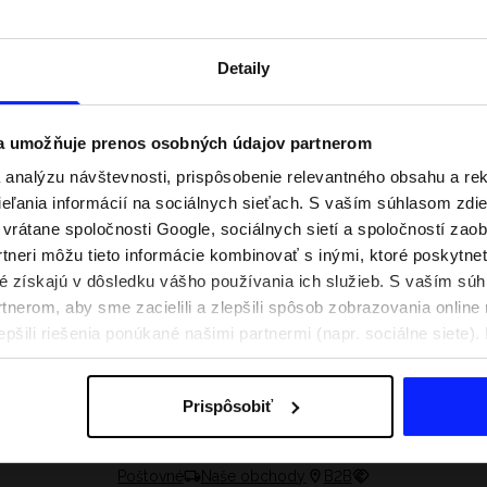
Detaily
 a umožňuje prenos osobných údajov partnerom
analýzu návštevnosti, prispôsobenie relevantného obsahu a r
ľania informácií na sociálnych sieťach. S vaším súhlasom zdie
i vrátane spoločnosti Google, sociálnych sietí a spoločností zao
tneri môžu tieto informácie kombinovať s inými, ktoré poskytne
oré získajú v dôsledku vášho používania ich služieb. S vaším s
nerom, aby sme zacielili a zlepšili spôsob zobrazovania online 
praviť na aktívny deň
Festivalové outfity. Ako sa obliecť n
epšili riešenia ponúkané našimi partnermi (napr. sociálne siete)
e, čo si zbaliť
hudobné festivaly?
sobných údajov a v časti „Podrobnosti“.
Prispôsobiť
Poštovné
Naše obchody
B2B