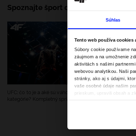
Spoznajte šport do hĺbky
Súhlas
Tento web používa cookies
Súbory cookie používame na 
záujmom a na umožnenie zdie
aktivitách s našimi partnerm
webovou analytikou. Naši par
stránky, ako aj s údajmi, kt
vaše osobné údaje našim part
UFC: čo to je a aké sú váhové
Ako sa dobre pri
prieskum, upravili obsah a zl
kategórie? Kompletný sprievodca
pri vode? Poradím
v našich Zásadách ochrany o