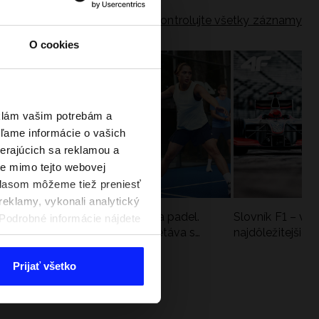
Skontrolujte všetky záznamy
O cookies
eklám vašim potrebám a
ľame informácie o vašich
berajúcich sa reklamou a
te mimo tejto webovej
úhlasom môžeme tiež preniesť
reklamy, vykonali analytický
a
Nová kolekcia 4F na tenis a padel.
Slovník F1 – vy
. Podrobné informácie nájdete
Športová funkčnosť sa stretáva s
najdôležitejšie 
moderným štýlom
Prijať všetko