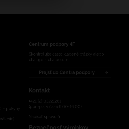
Centrum podpory 4F
Skontrolujte často kladené otázky alebo
chatujte s chatbotom:
Prejsť do Centra podpory
Kontakt
+421 (2) 33221261
(pon-pia v čase 9:00-16:00)
e) – pokyny
Napísať správu
rátenie)
Bezpečnosť výrobkov