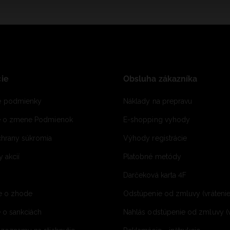
ie
Obsluha zákazníka
 podmienky
Náklady na prepravu
e o zmene Podmienok
E-shopping vyhody
hrany súkromia
Výhody registrácie
 akcií
Platobné metódy
Darčeková karta 4F
e o zhode
Odstúpenie od zmluvy (vráteni
 o sankciách
Nahlás odstúpenie od zmluvy (v