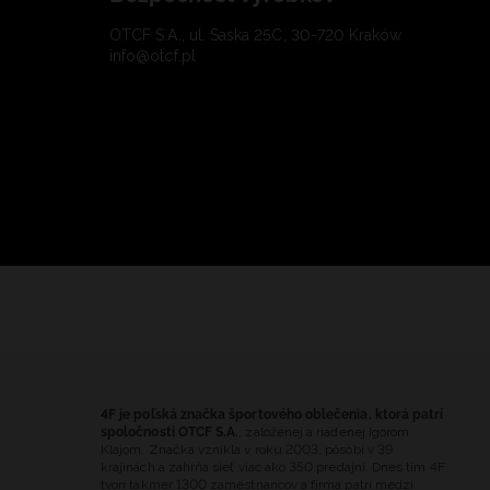
OTCF S.A., ul. Saska 25C, 30-720 Kraków
info@otcf.pl
4F je poľská značka športového oblečenia, ktorá patrí
spoločnosti OTCF S.A.
, založenej a riadenej Igorom
Klajom. Značka vznikla v roku 2003, pôsobí v 39
krajinách a zahŕňa sieť viac ako 350 predajní. Dnes tím 4F
tvorí takmer 1300 zamestnancov a firma patrí medzi