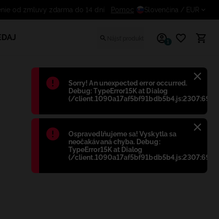
enie od zmluvy zdarma do 14 dní
Pomoc
Slovenčina
/ EUR
EDAJ
1
Błąd
:
Sorry! An unexpected error occurred.
Debug: TypeError15K at Dialog
(/client.1090a17af5bf91bdb5b4.js:2307:698)
Błąd
:
Ospravedlňujeme sa! Vyskytla sa
neočakávaná chyba. Debug:
TypeError15K at Dialog
(/client.1090a17af5bf91bdb5b4.js:2307:698)