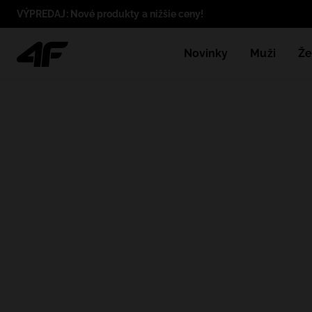
VÝPREDAJ: Nové produkty a nižšie ceny!
Novinky
Muži
Že