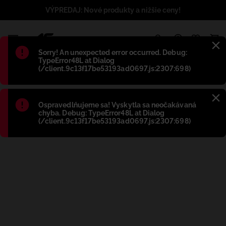
VÝPREDAJ: Nové produkty a nižšie ceny!
1
Błąd
:
Sorry! An unexpected error occurred. Debug:
TypeError48L at Dialog
(/client.9c13f17be53193ad0697.js:2307:698)
Błąd
:
Ospravedlňujeme sa! Vyskytla sa neočakávaná
chyba. Debug: TypeError48L at Dialog
(/client.9c13f17be53193ad0697.js:2307:698)