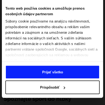
Tento web používa cookies a umožňuje prenos
osobných údajov partnerom
Súbory cookie používame na analýzu návštevnosti,
prispôsobenie relevantného obsahu a reklám vašim
potrebám a záujmom a na umožnenie zdieľania
informácií na sociálnych sieťach. S vaším súhlasom
zdieľame informácie o vašich aktivitách s našimi
partnermi vrátane spoločnosti Google, sociálnych sietí a
spoločností zaoberajúcich sa reklamou a webovou
analytikou. Naši partneri môžu tieto informácie
kombinovať s inými, ktoré poskytnete mimo tejto
webovej stránky, ako aj s údajmi, ktoré získajú v
Prijať všetko
dôsledku vášho používania ich služieb. S vaším
súhlasom môžeme tiež preniesť vaše osobné údaje
Prispôsobiť
našim partnerom, aby sme zacielili a zlepšili spôsob
zobrazovania online reklamy, vykonali analytický
Spoznajte šport do hĺbky
prieskum, upravili obsah a zlepšili riešenia ponúkané