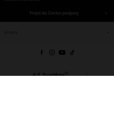
Prejsť do Centra podpory
Skratky
4.8
Na základe
5641
recenzií
zo všetkých čias
Stiahnuť Aplikáciu:
App Store
Google Play
App Gallery