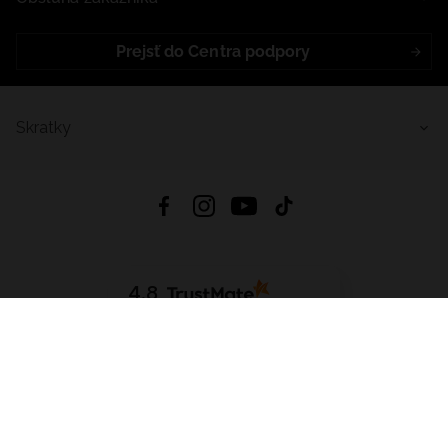
Prejsť do Centra podpory
Skratky
4.8
Na základe
5640
recenzií
zo všetkých čias
Stiahnuť Aplikáciu:
App Store
Google Play
App Gallery