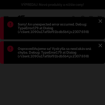
VÝPREDAJ: Nové produkty a nižšie ceny!
1
Błąd
:
Sorry! An unexpected error occurred. Debug:
TypeError179 at Dialog
(/client.1090a17af5bf91bdb5b4.js:2307:698)
Błąd
:
Ospravedlňujeme sa! Vyskytla sa neočakávaná
chyba. Debug: TypeError179 at Dialog
(/client.1090a17af5bf91bdb5b4.js:2307:698)