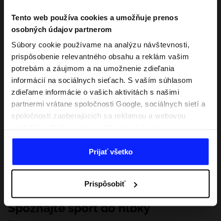
Tento web používa cookies a umožňuje prenos
osobných údajov partnerom
Súbory cookie používame na analýzu návštevnosti,
prispôsobenie relevantného obsahu a reklám vašim
potrebám a záujmom a na umožnenie zdieľania
informácií na sociálnych sieťach. S vaším súhlasom
zdieľame informácie o vašich aktivitách s našimi
partnermi vrátane spoločnosti Google, sociálnych sietí a
spoločností zaoberajúcich sa reklamou a webovou
analytikou. Naši partneri môžu tieto informácie
kombinovať s inými, ktoré poskytnete mimo tejto
webovej stránky, ako aj s údajmi, ktoré získajú v
Prijať všetko
dôsledku vášho používania ich služieb. S vaším
súhlasom môžeme tiež preniesť vaše osobné údaje
Prispôsobiť
našim partnerom, aby sme zacielili a zlepšili spôsob
zobrazovania online reklamy, vykonali analytický
Spoznajte šport do hĺbky
prieskum, upravili obsah a zlepšili riešenia ponúkané