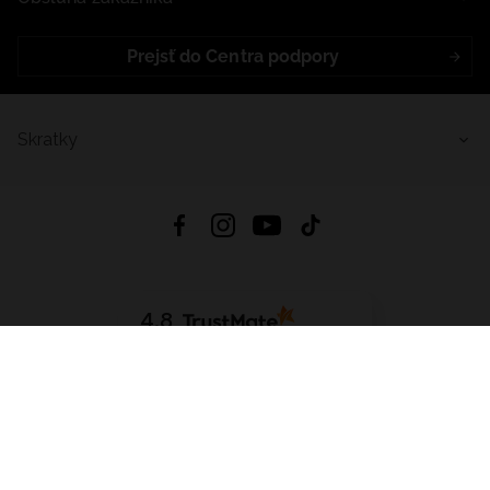
Prejsť do Centra podpory
Skratky
4.8
Na základe
5641
recenzií
zo všetkých čias
Stiahnuť Aplikáciu:
App Store
Google Play
App Gallery