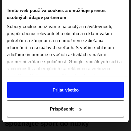
Tento web používa cookies a umožňuje prenos
osobných údajov partnerom
Súbory cookie používame na analýzu návštevnosti,
prispôsobenie relevantného obsahu a reklám vašim
potrebám a záujmom a na umožnenie zdieľania
informácií na sociálnych sieťach. S vaším súhlasom
zdieľame informácie o vašich aktivitách s našimi
partnermi vrátane spoločnosti Google, sociálnych sietí a
spoločností zaoberajúcich sa reklamou a webovou
analytikou. Naši partneri môžu tieto informácie
kombinovať s inými, ktoré poskytnete mimo tejto
webovej stránky, ako aj s údajmi, ktoré získajú v
Prijať všetko
dôsledku vášho používania ich služieb. S vaším
súhlasom môžeme tiež preniesť vaše osobné údaje
Prispôsobiť
našim partnerom, aby sme zacielili a zlepšili spôsob
zobrazovania online reklamy, vykonali analytický
Spoznajte šport do hĺbky
prieskum, upravili obsah a zlepšili riešenia ponúkané