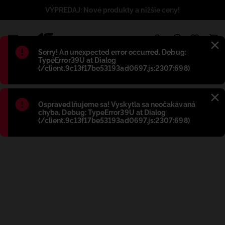
VÝPREDAJ: Nové produkty a nižšie ceny!
1
Błąd
:
Sorry! An unexpected error occurred. Debug:
TypeError39U at Dialog
(/client.9c13f17be53193ad0697.js:2307:698)
Błąd
:
Ospravedlňujeme sa! Vyskytla sa neočakávaná
chyba. Debug: TypeError39U at Dialog
(/client.9c13f17be53193ad0697.js:2307:698)