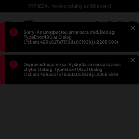
VÝPREDAJ: Nové produkty a nižšie ceny!
1
Błąd
:
Sorry! An unexpected error occurred. Debug:
TypeError40G at Dialog
(/client.429b617e7f56da05f939.js:2265:698)
Błąd
:
Ospravedlňujeme sa! Vyskytla sa neočakávaná
chyba. Debug: TypeError40G at Dialog
(/client.429b617e7f56da05f939.js:2265:698)