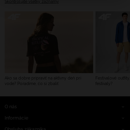
Skontrolujte všetky záznamy
informácie nájdete v našich Zásadách ochrany osobných
údajov a v časti „Podrobnosti“.
Ako sa dobre pripraviť na aktívny deň pri
Festivalové outfit
vode? Poradíme, čo si zbaliť
festivaly?
O nás
Informácie
Obsluha zákazníka