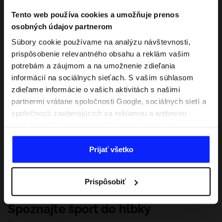
Tento web používa cookies a umožňuje prenos
osobných údajov partnerom
Súbory cookie používame na analýzu návštevnosti,
prispôsobenie relevantného obsahu a reklám vašim
potrebám a záujmom a na umožnenie zdieľania
informácií na sociálnych sieťach. S vaším súhlasom
zdieľame informácie o vašich aktivitách s našimi
partnermi vrátane spoločnosti Google, sociálnych sietí a
spoločností zaoberajúcich sa reklamou a webovou
analytikou. Naši partneri môžu tieto informácie
kombinovať s inými, ktoré poskytnete mimo tejto
webovej stránky, ako aj s údajmi, ktoré získajú v
Prijať všetko
dôsledku vášho používania ich služieb. S vaším
súhlasom môžeme tiež preniesť vaše osobné údaje
Prispôsobiť
našim partnerom, aby sme zacielili a zlepšili spôsob
zobrazovania online reklamy, vykonali analytický
Spoznajte šport do hĺbky
prieskum, upravili obsah a zlepšili riešenia ponúkané
našimi partnermi (napr. sociálne siete). Podrobné