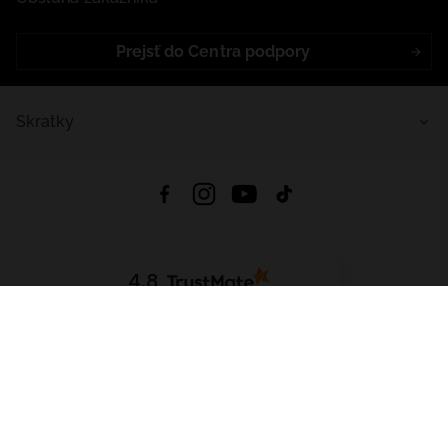
Prejsť do Centra podpory
Skratky
4.8
Na základe
5639
recenzií
zo všetkých čias
Stiahnuť Aplikáciu:
App Store
Google Play
App Gallery
Všetky práva vyhradené © 2026