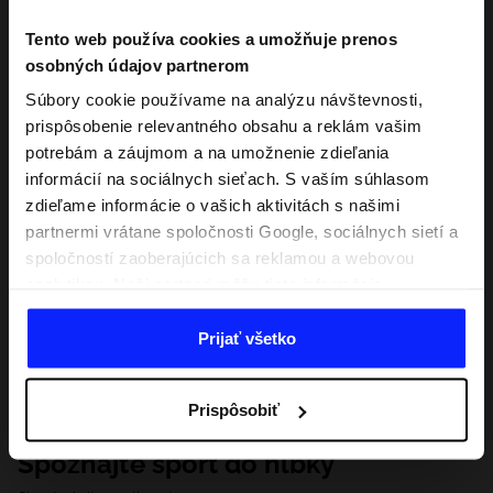
Tento web používa cookies a umožňuje prenos
osobných údajov partnerom
Súbory cookie používame na analýzu návštevnosti,
prispôsobenie relevantného obsahu a reklám vašim
potrebám a záujmom a na umožnenie zdieľania
informácií na sociálnych sieťach. S vaším súhlasom
zdieľame informácie o vašich aktivitách s našimi
partnermi vrátane spoločnosti Google, sociálnych sietí a
spoločností zaoberajúcich sa reklamou a webovou
analytikou. Naši partneri môžu tieto informácie
kombinovať s inými, ktoré poskytnete mimo tejto
webovej stránky, ako aj s údajmi, ktoré získajú v
Prijať všetko
dôsledku vášho používania ich služieb. S vaším
súhlasom môžeme tiež preniesť vaše osobné údaje
Prispôsobiť
našim partnerom, aby sme zacielili a zlepšili spôsob
zobrazovania online reklamy, vykonali analytický
Spoznajte šport do hĺbky
prieskum, upravili obsah a zlepšili riešenia ponúkané