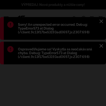
VÝPREDAJ: Nové produkty a nižšie ceny!
1
Błąd
:
Sorry! An unexpected error occurred. Debug:
TypeError573 at Dialog
(/client.9c13f17be53193ad0697.js:2307:698)
Błąd
:
Ospravedlňujeme sa! Vyskytla sa neočakávaná
chyba. Debug: TypeError573 at Dialog
(/client.9c13f17be53193ad0697.js:2307:698)