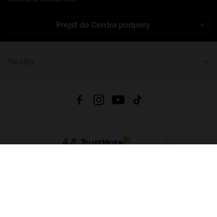
Prejsť do Centra podpory
Skratky
4.8
Na základe
5641
recenzií
zo všetkých čias
Stiahnuť Aplikáciu:
App Store
Google Play
App Gallery