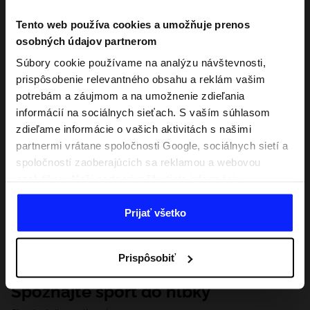
Tento web používa cookies a umožňuje prenos
osobných údajov partnerom
Súbory cookie používame na analýzu návštevnosti,
prispôsobenie relevantného obsahu a reklám vašim
potrebám a záujmom a na umožnenie zdieľania
informácií na sociálnych sieťach. S vaším súhlasom
zdieľame informácie o vašich aktivitách s našimi
partnermi vrátane spoločnosti Google, sociálnych sietí a
spoločností zaoberajúcich sa reklamou a webovou
analytikou. Naši partneri môžu tieto informácie
kombinovať s inými, ktoré poskytnete mimo tejto
webovej stránky, ako aj s údajmi, ktoré získajú v
Prijať všetko
dôsledku vášho používania ich služieb. S vaším
súhlasom môžeme tiež preniesť vaše osobné údaje
Prispôsobiť
našim partnerom, aby sme zacielili a zlepšili spôsob
zobrazovania online reklamy, vykonali analytický
Spoznajte šport do hĺbky
prieskum, upravili obsah a zlepšili riešenia ponúkané