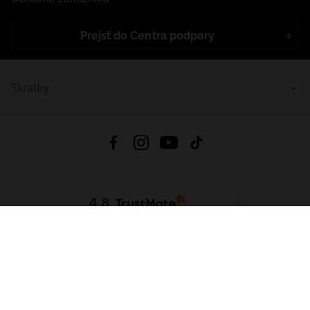
Prejsť do Centra podpory
Skratky
4.8
Na základe
5641
recenzií
zo všetkých čias
Stiahnuť Aplikáciu:
App Store
Google Play
App Gallery