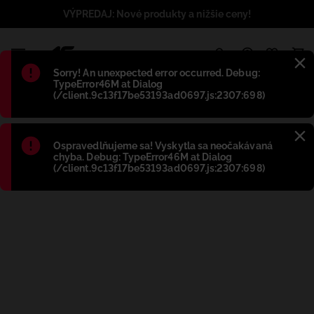
VÝPREDAJ: Nové produkty a nižšie ceny!
1
Błąd
:
Sorry! An unexpected error occurred. Debug:
TypeError46M at Dialog
(/client.9c13f17be53193ad0697.js:2307:698)
Błąd
:
Ospravedlňujeme sa! Vyskytla sa neočakávaná
chyba. Debug: TypeError46M at Dialog
(/client.9c13f17be53193ad0697.js:2307:698)