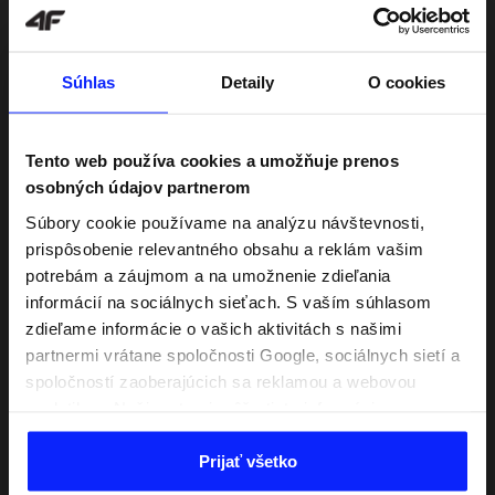
Súhlas
Detaily
O cookies
Tento web používa cookies a umožňuje prenos
osobných údajov partnerom
Súbory cookie používame na analýzu návštevnosti,
prispôsobenie relevantného obsahu a reklám vašim
potrebám a záujmom a na umožnenie zdieľania
informácií na sociálnych sieťach. S vaším súhlasom
zdieľame informácie o vašich aktivitách s našimi
partnermi vrátane spoločnosti Google, sociálnych sietí a
spoločností zaoberajúcich sa reklamou a webovou
analytikou. Naši partneri môžu tieto informácie
kombinovať s inými, ktoré poskytnete mimo tejto
Spoznajte šport do hĺbky
webovej stránky, ako aj s údajmi, ktoré získajú v
Prijať všetko
dôsledku vášho používania ich služieb. S vaším