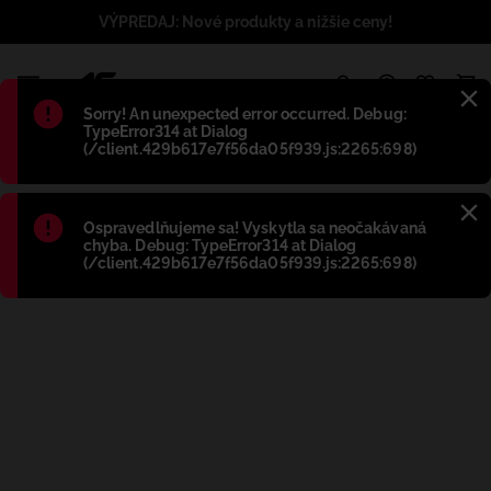
VÝPREDAJ: Nové produkty a nižšie ceny!
1
Błąd
:
Sorry! An unexpected error occurred. Debug:
TypeError314 at Dialog
(/client.429b617e7f56da05f939.js:2265:698)
Błąd
:
Ospravedlňujeme sa! Vyskytla sa neočakávaná
chyba. Debug: TypeError314 at Dialog
(/client.429b617e7f56da05f939.js:2265:698)