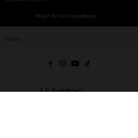
Prejsť do Centra podpory
Skratky
4.8
Na základe
5640
recenzií
zo všetkých čias
Stiahnuť Aplikáciu:
App Store
Google Play
App Gallery