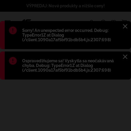
VÝPREDAJ: Nové produkty a nižšie ceny!
1
Błąd
:
Sorry! An unexpected error occurred. Debug:
TypeError1Z at Dialog
(/client.1090a17af5bf91bdb5b4.js:2307:698)
Błąd
:
Ospravedlňujeme sa! Vyskytla sa neočakávaná
chyba. Debug: TypeError1Z at Dialog
(/client.1090a17af5bf91bdb5b4.js:2307:698)