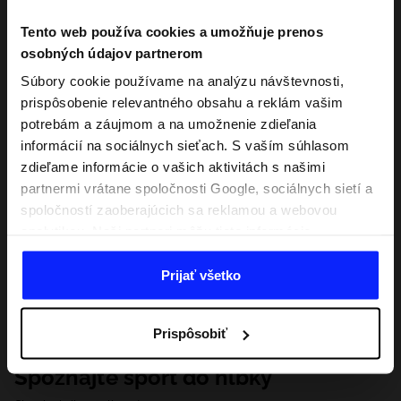
Tento web používa cookies a umožňuje prenos
osobných údajov partnerom
Súbory cookie používame na analýzu návštevnosti,
prispôsobenie relevantného obsahu a reklám vašim
potrebám a záujmom a na umožnenie zdieľania
informácií na sociálnych sieťach. S vaším súhlasom
zdieľame informácie o vašich aktivitách s našimi
partnermi vrátane spoločnosti Google, sociálnych sietí a
spoločností zaoberajúcich sa reklamou a webovou
analytikou. Naši partneri môžu tieto informácie
kombinovať s inými, ktoré poskytnete mimo tejto
webovej stránky, ako aj s údajmi, ktoré získajú v
Prijať všetko
dôsledku vášho používania ich služieb. S vaším
súhlasom môžeme tiež preniesť vaše osobné údaje
Prispôsobiť
našim partnerom, aby sme zacielili a zlepšili spôsob
zobrazovania online reklamy, vykonali analytický
Spoznajte šport do hĺbky
prieskum, upravili obsah a zlepšili riešenia ponúkané