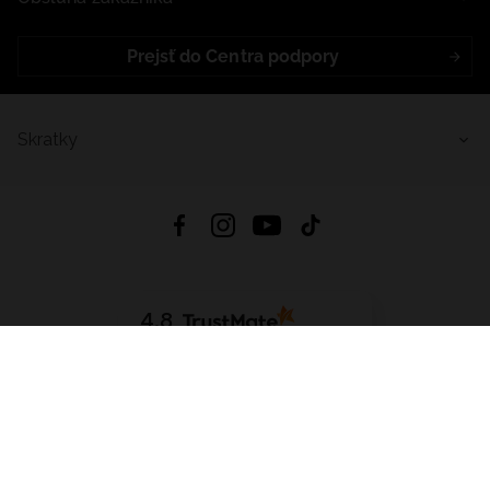
Prejsť do Centra podpory
Skratky
4.8
Na základe
5641
recenzií
zo všetkých čias
Stiahnuť Aplikáciu:
App Store
Google Play
App Gallery