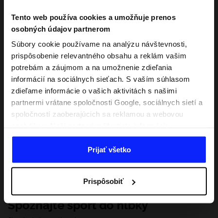
Tento web používa cookies a umožňuje prenos
osobných údajov partnerom
Súbory cookie používame na analýzu návštevnosti,
prispôsobenie relevantného obsahu a reklám vašim
potrebám a záujmom a na umožnenie zdieľania
informácií na sociálnych sieťach. S vaším súhlasom
zdieľame informácie o vašich aktivitách s našimi
partnermi vrátane spoločnosti Google, sociálnych sietí a
spoločností zaoberajúcich sa reklamou a webovou
analytikou. Naši partneri môžu tieto informácie
kombinovať s inými, ktoré poskytnete mimo tejto
webovej stránky, ako aj s údajmi, ktoré získajú v
Prijať všetko
dôsledku vášho používania ich služieb. S vaším
súhlasom môžeme tiež preniesť vaše osobné údaje
Prispôsobiť
našim partnerom, aby sme zacielili a zlepšili spôsob
zobrazovania online reklamy, vykonali analytický
Spoznajte šport do hĺbky
prieskum, upravili obsah a zlepšili riešenia ponúkané