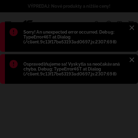
VÝPREDAJ: Nové produkty a nižšie ceny!
1
Błąd
:
Sorry! An unexpected error occurred. Debug:
TypeError46T at Dialog
(/client.9c13f17be53193ad0697.js:2307:698)
Błąd
:
Ospravedlňujeme sa! Vyskytla sa neočakávaná
chyba. Debug: TypeError46T at Dialog
(/client.9c13f17be53193ad0697.js:2307:698)