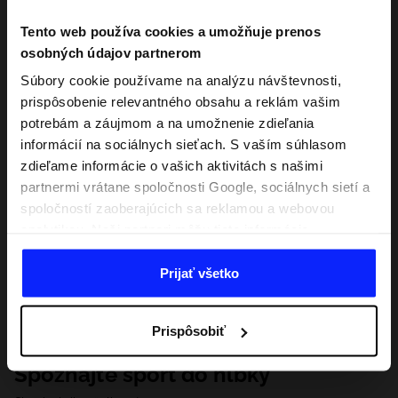
Tento web používa cookies a umožňuje prenos
osobných údajov partnerom
Súbory cookie používame na analýzu návštevnosti,
prispôsobenie relevantného obsahu a reklám vašim
potrebám a záujmom a na umožnenie zdieľania
informácií na sociálnych sieťach. S vaším súhlasom
zdieľame informácie o vašich aktivitách s našimi
partnermi vrátane spoločnosti Google, sociálnych sietí a
spoločností zaoberajúcich sa reklamou a webovou
analytikou. Naši partneri môžu tieto informácie
kombinovať s inými, ktoré poskytnete mimo tejto
webovej stránky, ako aj s údajmi, ktoré získajú v
Prijať všetko
dôsledku vášho používania ich služieb. S vaším
súhlasom môžeme tiež preniesť vaše osobné údaje
Prispôsobiť
našim partnerom, aby sme zacielili a zlepšili spôsob
zobrazovania online reklamy, vykonali analytický
Spoznajte šport do hĺbky
prieskum, upravili obsah a zlepšili riešenia ponúkané