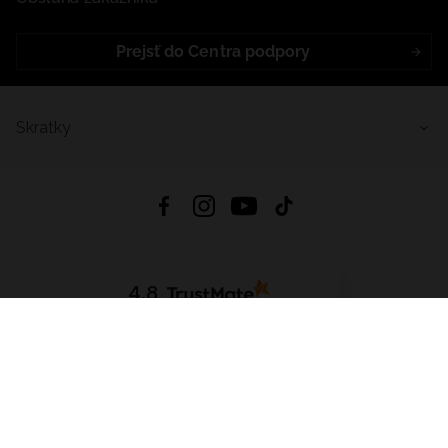
Prejsť do Centra podpory
Skratky
4.8
Na základe
5641
recenzií
zo všetkých čias
Stiahnuť Aplikáciu:
App Store
Google Play
App Gallery