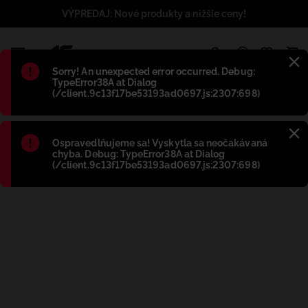
VÝPREDAJ: Nové produkty a nižšie ceny!
1
Błąd
:
Sorry! An unexpected error occurred. Debug:
TypeError38A at Dialog
(/client.9c13f17be53193ad0697.js:2307:698)
Błąd
:
Ospravedlňujeme sa! Vyskytla sa neočakávaná
chyba. Debug: TypeError38A at Dialog
(/client.9c13f17be53193ad0697.js:2307:698)