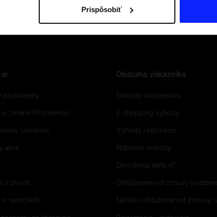
Prispôsobiť
ie
Obsluha zákazníka
 podmienky
Náklady na prepravu
e o zmene Podmienok
E-shopping vyhody
hrany súkromia
Výhody registrácie
 akcií
Platobné metódy
Darčeková karta 4F
e o zhode
Odstúpenie od zmluvy (vráteni
 o sankciách
Nahlás odstúpenie od zmluvy (v