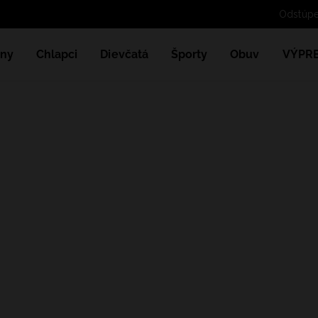
ny
Chlapci
Dievčatá
Športy
Obuv
VÝPR