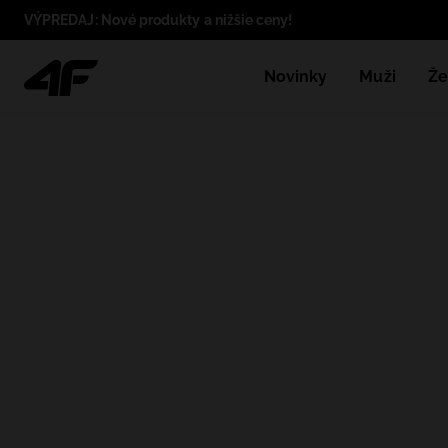
VÝPREDAJ: Nové produkty a nižšie ceny!
Novinky
Muži
Že