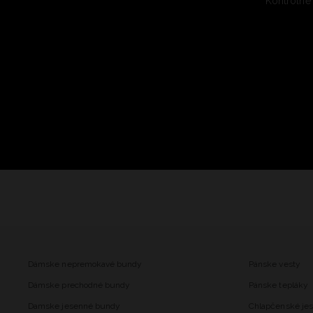
Kontrolné
Dámske nepremokavé bundy
Pánske vesty
Dámske prechodné bundy
Pánske tepláky
Damske jesenné bundy
Chlapčenské je