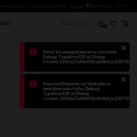
Odstúpenie od zmluvy zdarma do 14 dní
Pomoc
Slovenčina
/ EUR
EDAJ
1
Błąd
:
Sorry! An unexpected error occurred.
Debug: TypeError13P at Dialog
(/client.1090a17af5bf91bdb5b4.js:2307:698)
Błąd
:
Ospravedlňujeme sa! Vyskytla sa
neočakávaná chyba. Debug:
TypeError13P at Dialog
(/client.1090a17af5bf91bdb5b4.js:2307:698)