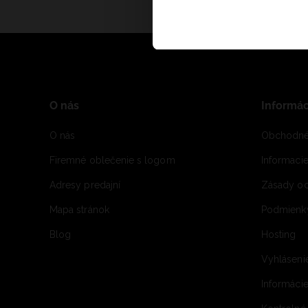
O nás
Informác
O nás
Obchodné
Firemné oblečenie s logom
Informaci
Adresy predajní
Zásady oc
Mapa stránok
Podmienky
Blog
Hosting
Vyhláseni
Informácie