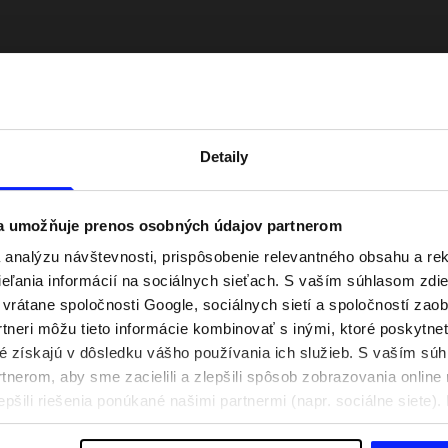
Detaily
 a umožňuje prenos osobných údajov partnerom
analýzu návštevnosti, prispôsobenie relevantného obsahu a r
ľania informácií na sociálnych sieťach. S vaším súhlasom zdie
ty. Ako sa obliecť na
Nová kolekcia 4F na tenis a padel.
i vrátane spoločnosti Google, sociálnych sietí a spoločností zao
ly?
Športová funkčnosť sa stretáva s
tneri môžu tieto informácie kombinovať s inými, ktoré poskytne
moderným štýlom
oré získajú v dôsledku vášho používania ich služieb. S vaším s
nerom, aby sme zacielili a zlepšili spôsob zobrazovania online 
epšili riešenia ponúkané našimi partnermi (napr. sociálne siete)
sobných údajov a v časti „Podrobnosti“.
Poštovné
Naše obchody
B2B