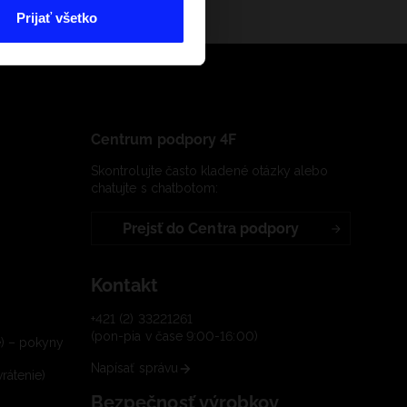
Prijať všetko
Centrum podpory 4F
Skontrolujte často kladené otázky alebo
chatujte s chatbotom:
Prejsť do Centra podpory
Kontakt
+421 (2) 33221261
(pon-pia v čase 9:00-16:00)
e) – pokyny
Napísať správu
rátenie)
Bezpečnosť výrobkov