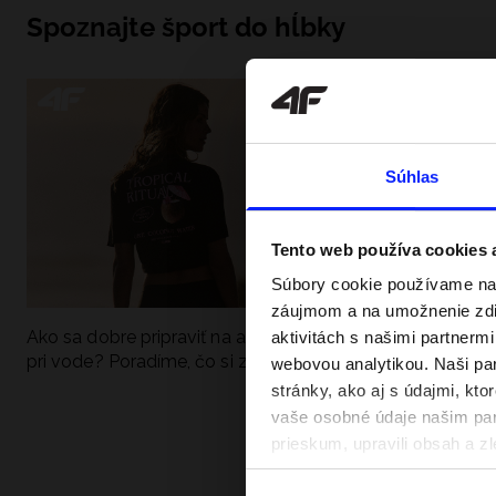
Spoznajte šport do hĺbky
Súhlas
Tento web používa cookies
Súbory cookie používame na 
záujmom a na umožnenie zdie
Ako sa dobre pripraviť na aktívny deň
Festivalové outfi
aktivitách s našimi partnerm
pri vode? Poradíme, čo si zbaliť
hudobné festiva
webovou analytikou. Naši par
stránky, ako aj s údajmi, kt
vaše osobné údaje našim part
prieskum, upravili obsah a zl
v našich Zásadách ochrany o