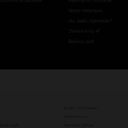
 zoznamy na stiahnutie
Reklamácie - inštrukcie
Nahlás reklamáciu
Ako zadať objednávku?
Zľavové kódy 4F
Bankový účet
Bundy s membránou
Jesenné bundy
senné bundy
Nadmerné veľkosti