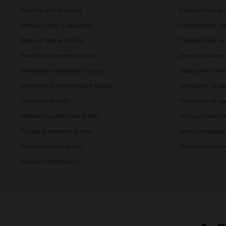
Dámske zimné bundy
Chlapčenské pr
Dámske vesty s kapucňou
Chlapčenské n
Dámske flísové mikiny
Chlapčenské ve
Dievčenské jesenné bundy
Detské športové 
Dievčenské prechodné bundy
Oblečenie s mo
Dievčenské nepremokavé bundy
Oblečenie na pa
Dievčenské vesty
Oblečenie na sq
Pánske nepremokavé bundy
Tenisové obleče
Pánske prechodné bundy
Dámske tepláko
Pánske jesenné bundy
Pánske teplákov
Pánske zimné bundy