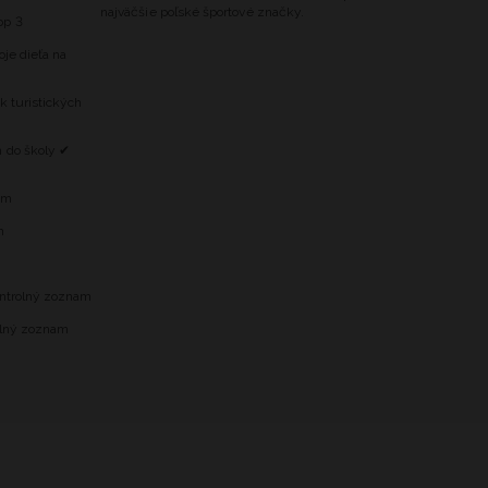
najväčšie poľské športové značky.
op 3
oje dieťa na
k turistických
h do školy ✔
am
m
ontrolný zoznam
rolný zoznam