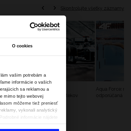
Skontrolujte všetky záznamy
O cookies
eklám vašim potrebám a
ľame informácie o vašich
Slovník F1 – vysvetľujeme
Aqua Force: nov
berajúcich sa reklamou a
najdôležitejšie pojmy z pretekov
odporúčaná Po
te mimo tejto webovej
zväzom
úhlasom môžeme tiež preniesť
reklamy, vykonali analytický
. Podrobné informácie nájdete