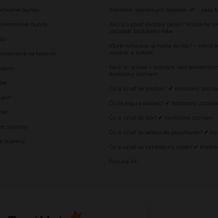
echodné bundy
Rebríček bežeckých topánok 4F - naša t
epremokavé bundy
Ako si vybrať školský batoh? Pripravte sv
začiatok školského roka
sty
Ktoré nohavice sa hodia do hôr? – rebríče
nohavíc a šortiek
oblečenie na telocvik
Back to school – zoznam vecí potrebnýc
dalom
Kontrolný zoznam
del
Čo si vziať na triatlon? ✔ Kontrolný zozn
uash
Čo na jógu a pilates? ✔ Kontrolný zozna
nie
Čo si vziať do hôr? ✔ Kontrolný zoznam
vé súpravy
Čo si vziať so sebou do posilňovne? ✔ K
é súpravy
Čo si vziať na cyklistický výlet? ✔ Kont
Ponuka 4F