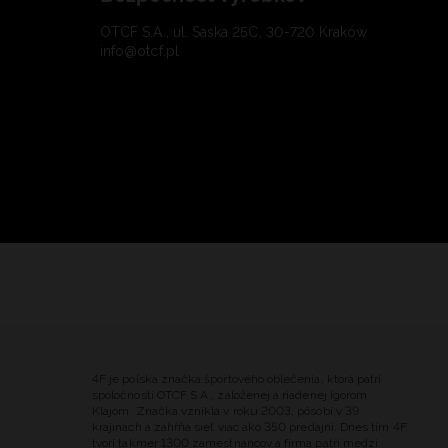
OTCF S.A., ul. Saska 25C, 30-720 Kraków
info@otcf.pl
4F je poľská značka športového oblečenia, ktorá patrí
spoločnosti OTCF S.A., založenej a riadenej Igorom
Klajom. Značka vznikla v roku 2003, pôsobí v 39
krajinách a zahŕňa sieť viac ako 350 predajní. Dnes tím 4F
tvorí takmer 1300 zamestnancov a firma patrí medzi