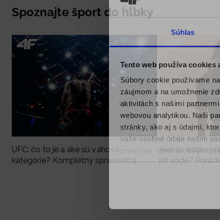
Spoznajte šport do hĺbky
Súhlas
Tento web používa cookies
Súbory cookie používame na 
záujmom a na umožnenie zdie
aktivitách s našimi partnerm
webovou analytikou. Naši par
stránky, ako aj s údajmi, kt
vaše osobné údaje našim part
UFC: čo to je a aké sú váhové
Ako sa dobre pri
prieskum, upravili obsah a zl
kategórie? Kompletný sprievodca
pri vode? Poradím
v našich Zásadách ochrany o