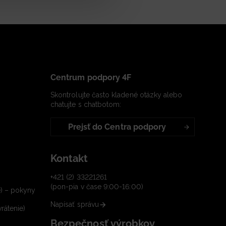
Centrum podpory 4F
Skontrolujte často kladené otázky alebo
chatujte s chatbotom:
Prejsť do Centra podpory
Kontakt
+421 (2) 33221261
(pon-pia v čase 9:00-16:00)
e) – pokyny
Napísať správu
rátenie)
Bezpečnosť výrobkov