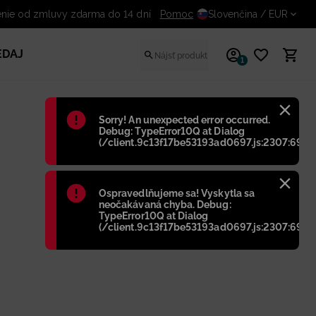
nie od zmluvy zdarma do 14 dní
Pomoc
Slovenčina
/ EUR
EDAJ
1
Błąd
:
Sorry! An unexpected error occurred.
Debug: TypeError10Q at Dialog
(/client.9c13f17be53193ad0697.js:2307:698)
Błąd
:
Ospravedlňujeme sa! Vyskytla sa
neočakávaná chyba. Debug:
TypeError10Q at Dialog
(/client.9c13f17be53193ad0697.js:2307:698)