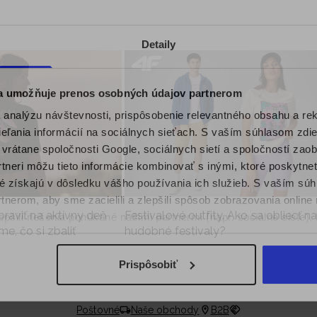
Detaily
 a umožňuje prenos osobných údajov partnerom
analýzu návštevnosti, prispôsobenie relevantného obsahu a r
ľania informácií na sociálnych sieťach. S vaším súhlasom zdie
i vrátane spoločnosti Google, sociálnych sietí a spoločností zao
tneri môžu tieto informácie kombinovať s inými, ktoré poskytne
oré získajú v dôsledku vášho používania ich služieb. S vaším s
nerom, aby sme zacielili a zlepšili spôsob zobrazovania online 
praviť na aktívny deň
Festivalové outfity. Ako sa obliecť n
epšili riešenia ponúkané našimi partnermi (napr. sociálne siete)
e, čo si zbaliť
hudobné festivaly?
sobných údajov a v časti „Podrobnosti“.
Prispôsobiť
Poštovné
Naše obchody
B2B