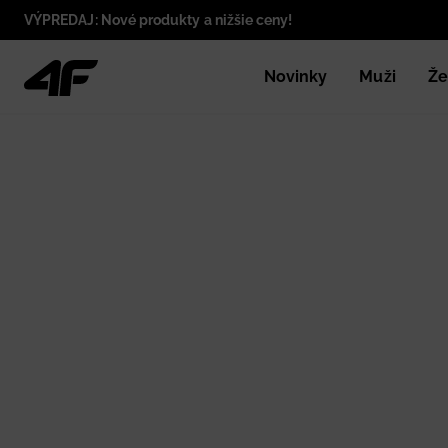
VÝPREDAJ: Nové produkty a nižšie ceny!
Novinky
Muži
Že