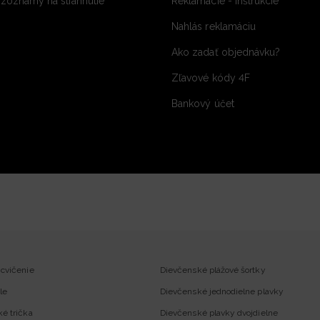
 zoznamy na stiahnutie
Reklamácie - inštrukcie
Nahlás reklamáciu
Ako zadať objednávku?
Zľavové kódy 4F
Bankový účet
 cvičenie
Dievčenské plážové šortky
le
Dievčenské jednodielne plavky
ké trička
Dievčenské plavky dvojdielne