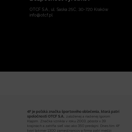
OTCF S.A., ul. Saska 25C, 30-720 Kraków
info@otcf.pl
4F je poľská značka športového oblečenia, ktorá patrí
spoločnosti OTCF S.A.
, založenej a riadenej Igorom
Klajom. Značka vznikla v roku 2003, pôsobí v 39
krajinách a zahŕňa sieť viac ako 350 predajní. Dnes tím 4F
tvorí takmer 1300 zamestnancov a firma patrí medzi