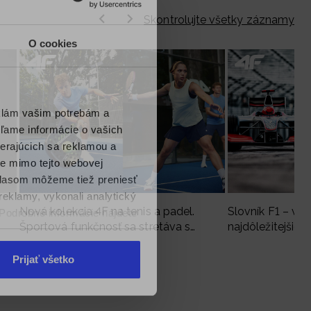
Skontrolujte všetky záznamy
O cookies
eklám vašim potrebám a
ľame informácie o vašich
berajúcich sa reklamou a
te mimo tejto webovej
úhlasom môžeme tiež preniesť
reklamy, vykonali analytický
a
Nová kolekcia 4F na tenis a padel.
Slovník F1 – vy
. Podrobné informácie nájdete
Športová funkčnosť sa stretáva s
najdôležitejšie 
moderným štýlom
Prijať všetko