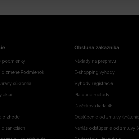
ie
Obsluha zákazníka
 podmienky
Náklady na prepravu
e o zmene Podmienok
E-shopping vyhody
hrany súkromia
Výhody registrácie
 akcií
Platobné metódy
Darčeková karta 4F
e o zhode
Odstúpenie od zmluvy (vráteni
 o sankciách
Nahlás odstúpenie od zmluvy (v