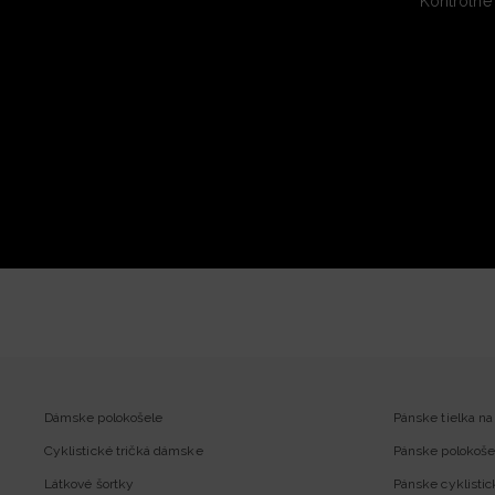
Kontrolné
Dámske polokošele
Pánske tielka na
Cyklistické tričká dámske
Pánske polokoše
Látkové šortky
Pánske cyklistic