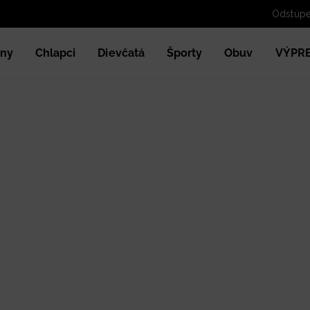
Odstúpe
ny
Chlapci
Dievčatá
Športy
Obuv
VÝPR