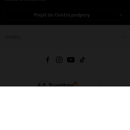
Prejsť do Centra podpory
Skratky
4.8
Na základe
5640
recenzií
zo všetkých čias
Stiahnuť Aplikáciu:
App Store
Google Play
App Gallery