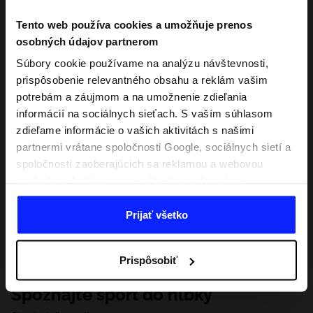
Tento web používa cookies a umožňuje prenos
osobných údajov partnerom
Súbory cookie používame na analýzu návštevnosti,
prispôsobenie relevantného obsahu a reklám vašim
potrebám a záujmom a na umožnenie zdieľania
informácií na sociálnych sieťach. S vaším súhlasom
zdieľame informácie o vašich aktivitách s našimi
partnermi vrátane spoločnosti Google, sociálnych sietí a
spoločností zaoberajúcich sa reklamou a webovou
analytikou. Naši partneri môžu tieto informácie
kombinovať s inými, ktoré poskytnete mimo tejto
webovej stránky, ako aj s údajmi, ktoré získajú v
Prijať všetko
dôsledku vášho používania ich služieb. S vaším
súhlasom môžeme tiež preniesť vaše osobné údaje
Prispôsobiť
našim partnerom, aby sme zacielili a zlepšili spôsob
zobrazovania online reklamy, vykonali analytický
Spoznajte šport do hĺbky
prieskum, upravili obsah a zlepšili riešenia ponúkané