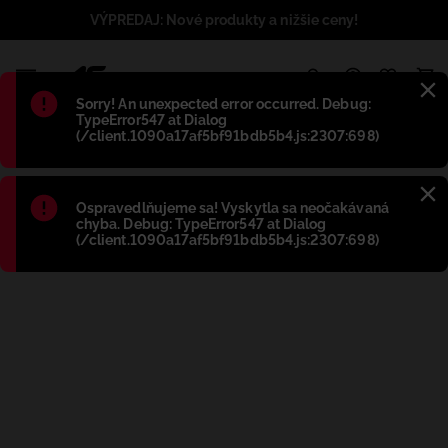
VÝPREDAJ: Nové produkty a nižšie ceny!
1
Błąd
:
Sorry! An unexpected error occurred. Debug:
TypeError547 at Dialog
(/client.1090a17af5bf91bdb5b4.js:2307:698)
Błąd
:
Ospravedlňujeme sa! Vyskytla sa neočakávaná
chyba. Debug: TypeError547 at Dialog
(/client.1090a17af5bf91bdb5b4.js:2307:698)