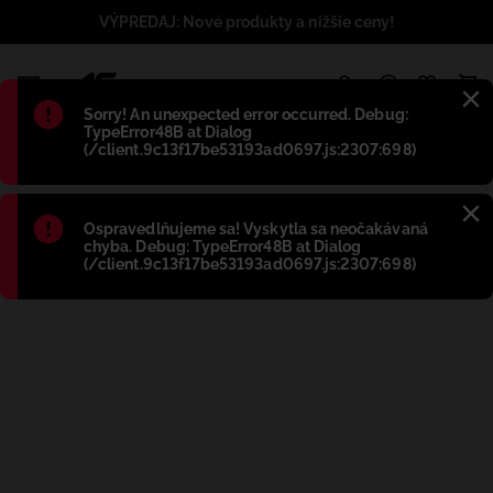
VÝPREDAJ: Nové produkty a nižšie ceny!
1
Błąd
:
Sorry! An unexpected error occurred. Debug:
TypeError48B at Dialog
(/client.9c13f17be53193ad0697.js:2307:698)
Błąd
:
Ospravedlňujeme sa! Vyskytla sa neočakávaná
chyba. Debug: TypeError48B at Dialog
(/client.9c13f17be53193ad0697.js:2307:698)