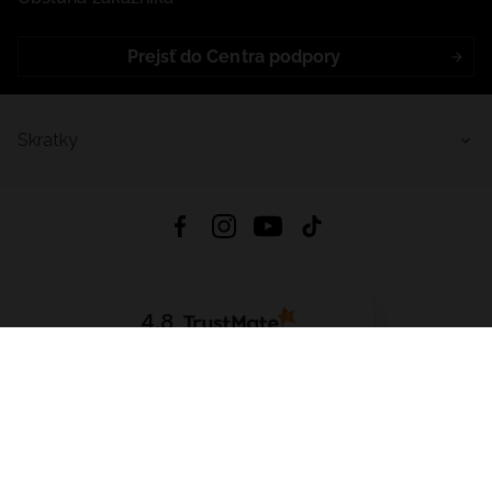
Prejsť do Centra podpory
Skratky
4.8
Na základe
5641
recenzií
zo všetkých čias
Stiahnuť Aplikáciu:
App Store
Google Play
App Gallery