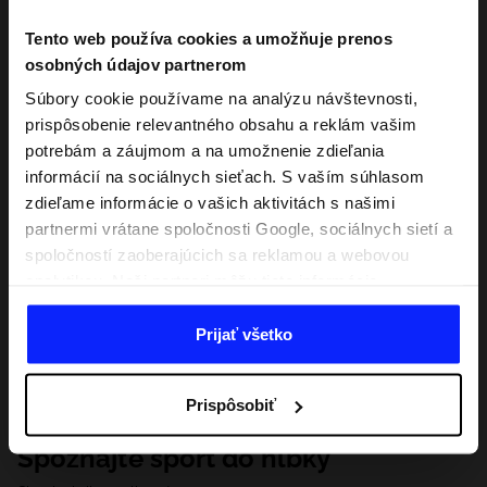
Tento web používa cookies a umožňuje prenos
osobných údajov partnerom
Súbory cookie používame na analýzu návštevnosti,
prispôsobenie relevantného obsahu a reklám vašim
potrebám a záujmom a na umožnenie zdieľania
informácií na sociálnych sieťach. S vaším súhlasom
zdieľame informácie o vašich aktivitách s našimi
partnermi vrátane spoločnosti Google, sociálnych sietí a
spoločností zaoberajúcich sa reklamou a webovou
analytikou. Naši partneri môžu tieto informácie
kombinovať s inými, ktoré poskytnete mimo tejto
webovej stránky, ako aj s údajmi, ktoré získajú v
Prijať všetko
dôsledku vášho používania ich služieb. S vaším
súhlasom môžeme tiež preniesť vaše osobné údaje
Prispôsobiť
našim partnerom, aby sme zacielili a zlepšili spôsob
zobrazovania online reklamy, vykonali analytický
Spoznajte šport do hĺbky
prieskum, upravili obsah a zlepšili riešenia ponúkané